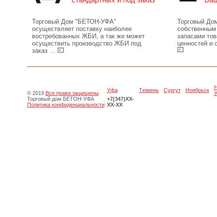
Торговый Дом "БЕТОН-УФА"
Торговый До
осуществляет поставку наиболее
собственным 
востребованных ЖБИ, а так же может
запасами то
осуществить производство ЖБИ под
ценностей и
заказ
…
Уфа
Тюмень
Сургут
Ноябрьск
© 2019
Все права защищены
У
Торговый дом БЕТОН-УФА
+7(347)XX-
Политика конфиденциальности
XX-XX