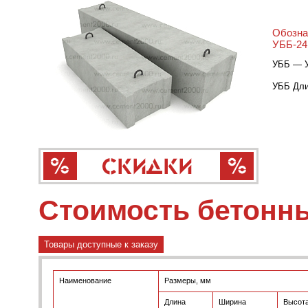
Обозна
УББ-24.
УББ — У
УББ Длин
Стоимость бетонн
Товары доступные к заказу
Наименование
Размеры, мм
Длина
Ширина
Высот