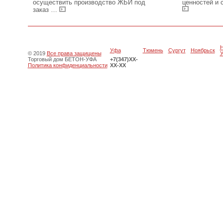
осуществить производство ЖБИ под
ценностей и
заказ
…
Уфа
Тюмень
Сургут
Ноябрьск
© 2019
Все права защищены
У
Торговый дом БЕТОН-УФА
+7(347)XX-
Политика конфиденциальности
XX-XX